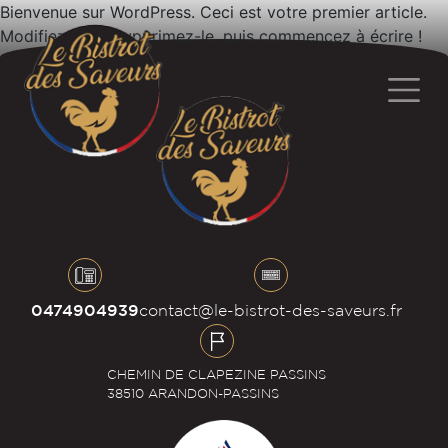
Bienvenue sur WordPress. Ceci est votre premier article.
Modifiez-le ou supprimez-le, puis commencez à écrire !
0474904939
contact@le-bistrot-des-saveurs.fr
CHEMIN DE CLAPEZINE PASSINS
38510 ARANDON-PASSINS